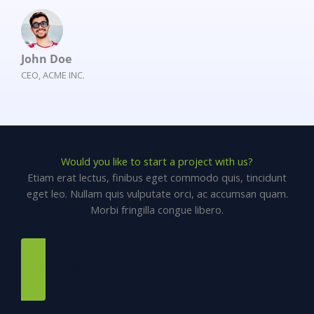
John Doe
CEO, ACME INC.
Would you like to start a project with us?
Etiam erat lectus, finibus eget commodo quis, tincidunt
eget leo. Nullam quis vulputate orci, ac accumsan quam.
Morbi fringilla congue libero.
GET A QUOTE