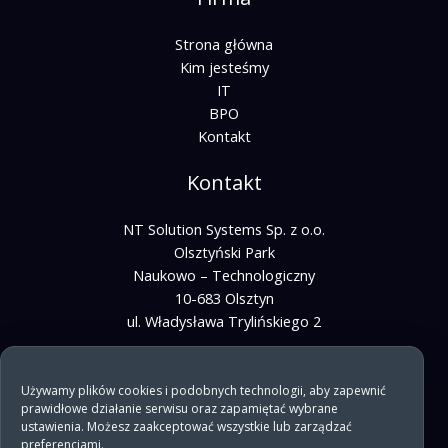
Strona główna
Kim jesteśmy
IT
BPO
Kontakt
Kontakt
NT Solution Systems Sp. z o.o.
Olsztyński Park
Naukowo – Technologiczny
10-683 Olsztyn
ul. Władysława Trylińskiego 2
kontakt@ntss.io
Używamy plików cookies i podobnych technologii, aby zapewnić
prawidłowe działanie serwisu oraz zapamiętać wybrane
bpo@ntss.io
ustawienia. Możesz zaakceptować wszystkie lub zarządzać
+48 733 669 610
preferencjami.