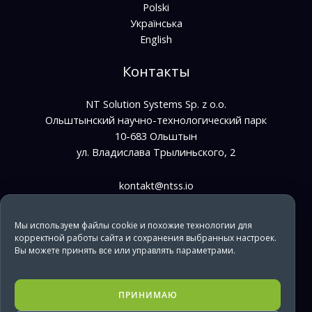
Polski
Українська
English
Контакты
NT Solution Systems Sp. z o.o.
Ольштынский научно-технологический парк
10-683 Ольштын
ул. Владислава Трылиньского, 2
kontakt@ntss.io
bpo@ntss.io
Мы используем файлы cookie и похожие технологии для
+48 733 669 610
корректной работы сайта и сохранения выбранных настроек.
Вы можете принять все или управлять параметрами.
it@ntss.io
+48 733 669 850
ПРИНИМАЮ