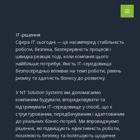
Перейти
до
вмісту
ІТ-рішення
Сфера ІТ сьогодні — це насамперед стабільність
роботи, безпека, безперервність процесів і
швидка реакція тоді, коли компанія цього
найбільше потребує. Якість ІТ-середовища
безпосередньо впливає на темп роботи, рівень
ризику та здатність бізнесу до розвитку.
У NT Solution Systems ми допомагаємо
компаніям будувати, впорядковувати та
підтримувати ІТ-середовище у спосіб, що є
структурованим, передбачуваним і адаптованим
до реальних бізнес-потреб. Ми впроваджуємо
рішення, які підвищують ефективність роботи,
посилюють безпеку та полегшують щоденне