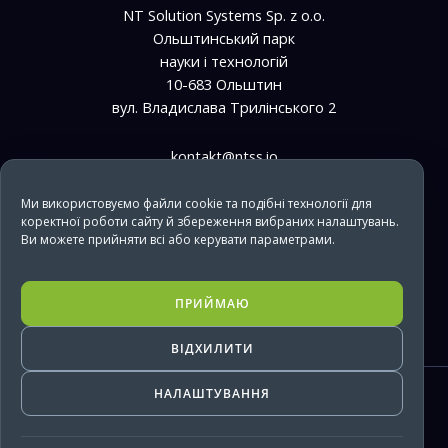
NT Solution Systems Sp. z o.o.
Ольштинський парк
науки і технологій
10-683 Ольштин
вул. Владислава Трилінського 2
kontakt@ntss.io
bpo@ntss.io
Ми використовуємо файли cookie та подібні технології для
коректної роботи сайту й збереження вибраних налаштувань.
+48 733 669 610
Ви можете прийняти всі або керувати параметрами.
it@ntss.io
+48 733 669 850
ПРИЙМАЮ
ВІДХИЛИТИ
НАЛАШТУВАННЯ
Copyright © 2026 NTSS
Політика конфіденційності
|
Політика файлів cookies