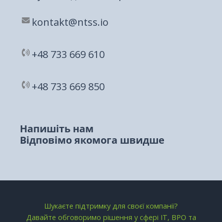
kontakt@ntss.io
+48 733 669 610​
+48 733 669 850​
Напишіть нам
Відповімо якомога швидше
Шукаєте підтримку для своєї компанії?
Давайте обговоримо рішення у сфері ІТ, BPO та