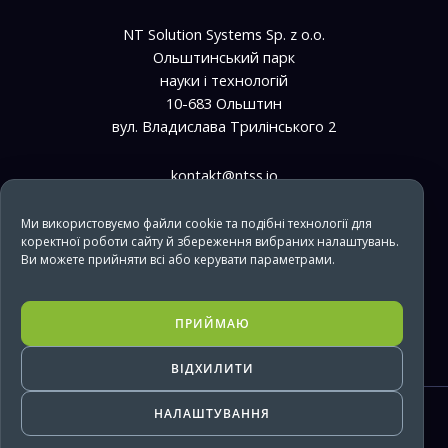
NT Solution Systems Sp. z o.o.
Ольштинський парк
науки і технологій
10-683 Ольштин
вул. Владислава Трилінського 2
kontakt@ntss.io
bpo@ntss.io
Ми використовуємо файли cookie та подібні технології для
коректної роботи сайту й збереження вибраних налаштувань.
+48 733 669 610
Ви можете прийняти всі або керувати параметрами.
it@ntss.io
+48 733 669 850
ПРИЙМАЮ
ВІДХИЛИТИ
НАЛАШТУВАННЯ
Copyright © 2026 NTSS