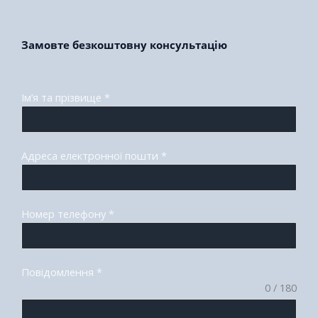
Замовте безкоштовну консультацію
Ім’я та прізвище
*
Адреса електронної пошти
*
Номер телефону
*
Повідомлення
*
0 / 180