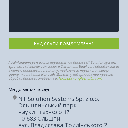
НАДІСЛАТИ ПОВІДОМЛЕННЯ
Адміністратором ваших персональних даних є NT Solution Systems
Sp. z o.o. з місцезнаходженням в Ольштині. Ваші дані обробляються
з метою опрацювання запиту, надісланого через контактну
форму, та надання відповіді. Детальну інформацію про правила
обробки даних ви знайдете в
Політиці конфіденційності.
Ми до ваших послуг​
NT Solution Systems Sp. z o.o.
Ольштинський парк
науки і технологій
10-683 Ольштин
вул. Владислава Трилінського 2