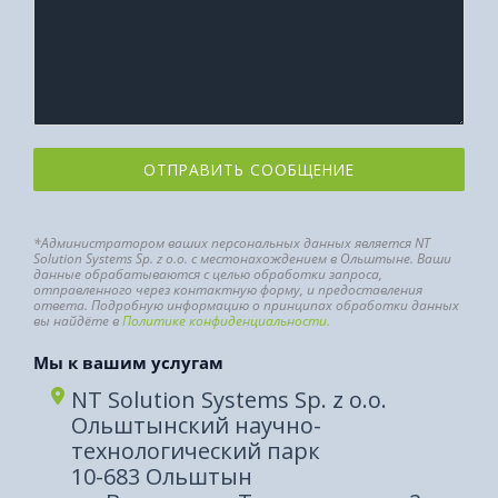
ОТПРАВИТЬ СООБЩЕНИЕ
*Администратором ваших персональных данных является NT
Solution Systems Sp. z o.o. с местонахождением в Ольштыне. Ваши
данные обрабатываются с целью обработки запроса,
отправленного через контактную форму, и предоставления
ответа. Подробную информацию о принципах обработки данных
вы найдёте в
Политике конфиденциальности.
Мы к вашим услугам
NT Solution Systems Sp. z o.o.
Ольштынский научно-
технологический парк
10-683 Ольштын