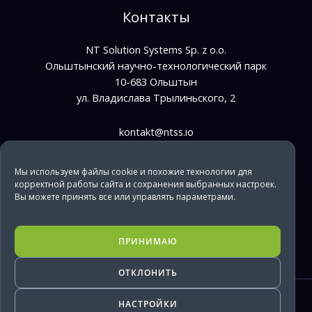
Контакты
NT Solution Systems Sp. z o.o.
Ольштынский научно-технологический парк
10-683 Ольштын
ул. Владислава Трылиньского, 2
kontakt@ntss.io
bpo@ntss.io
Мы используем файлы cookie и похожие технологии для
+48 733 669 610
корректной работы сайта и сохранения выбранных настроек.
Вы можете принять все или управлять параметрами.
it@ntss.io
+48 733 669 850
ПРИНИМАЮ
ОТКЛОНИТЬ
Copyright © 2026 NTSS
НАСТРОЙКИ