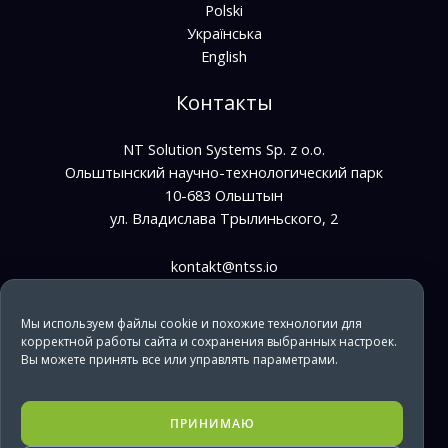
Polski
Українська
English
Контакты
NT Solution Systems Sp. z o.o.
Ольштынский научно-технологический парк
10-683 Ольштын
ул. Владислава Трылиньского, 2
kontakt@ntss.io
bpo@ntss.io
Мы используем файлы cookie и похожие технологии для
+48 733 669 610
корректной работы сайта и сохранения выбранных настроек.
Вы можете принять все или управлять параметрами.
it@ntss.io
+48 733 669 850
ПРИНИМАЮ