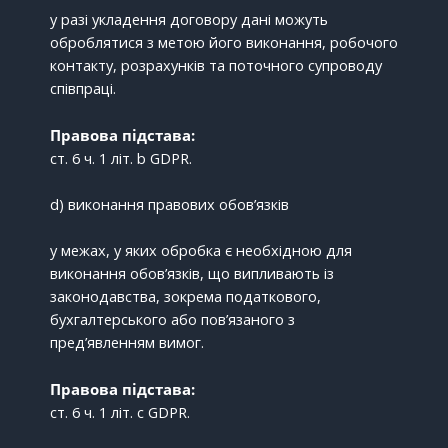
у разі укладення договору дані можуть
оброблятися з метою його виконання, робочого
контакту, розрахунків та поточного супроводу
співпраці.
Правова підстава:
ст. 6 ч. 1 літ. b GDPR.
d) виконання правових обов’язків
у межах, у яких обробка є необхідною для
виконання обов’язків, що випливають із
законодавства, зокрема податкового,
бухгалтерського або пов’язаного з
пред’явленням вимог.
Правова підстава:
ст. 6 ч. 1 літ. c GDPR.