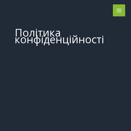
Перейти
до
вмісту
Політика
конфіденційності