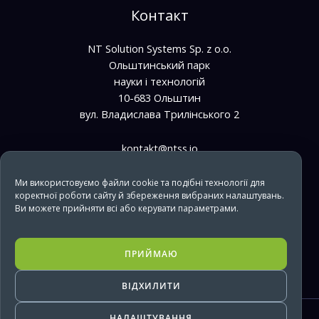
Контакт
NT Solution Systems Sp. z o.o.
Ольштинський парк
науки і технологій
10-683 Ольштин
вул. Владислава Трилінського 2
kontakt@ntss.io
bpo@ntss.io
Ми використовуємо файли cookie та подібні технології для
коректної роботи сайту й збереження вибраних налаштувань.
+48 733 669 610
Ви можете прийняти всі або керувати параметрами.
it@ntss.io
+48 733 669 850
ПРИЙМАЮ
ВІДХИЛИТИ
НАЛАШТУВАННЯ