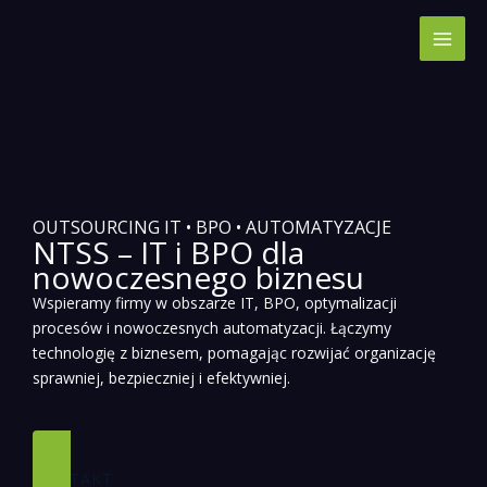
Przejdź
do
treści
OUTSOURCING IT • BPO • AUTOMATYZACJE
NTSS – IT i BPO dla
nowoczesnego biznesu
Wspieramy firmy w obszarze IT, BPO, optymalizacji
procesów i nowoczesnych automatyzacji. Łączymy
technologię z biznesem, pomagając rozwijać organizację
sprawniej, bezpieczniej i efektywniej.
KONTAKT